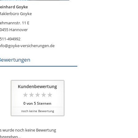
einhard Goyke
aklerbüro Goyke
ehmannstr. 11 E
0455 Hannover
511-494992
nfo@goyke-versicherungen.de
Bewertungen
Kundenbewertung
0
von
5
Sternen
noch keine Bewertung
s wurde noch keine Bewertung
bgegeben...